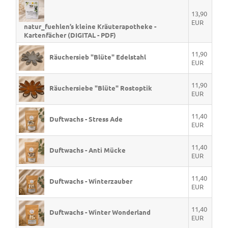
13,90
EUR
natur_fuehlen’s kleine Kräuterapotheke -
Kartenfächer (DIGITAL - PDF)
11,90
Räuchersieb "Blüte" Edelstahl
EUR
11,90
Räuchersiebe "Blüte" Rostoptik
EUR
11,40
Duftwachs - Stress Ade
EUR
11,40
Duftwachs - Anti Mücke
EUR
11,40
Duftwachs - Winterzauber
EUR
11,40
Duftwachs - Winter Wonderland
EUR